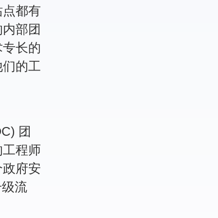
站点都有
的内部团
术专长的
他们的工
C) 团
的工程师
个政府安
升级流