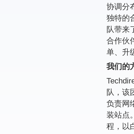
协调分
独特的
队带来
合作伙
单、升
我们的
Techd
队，该
负责网
装站点。
程，以白